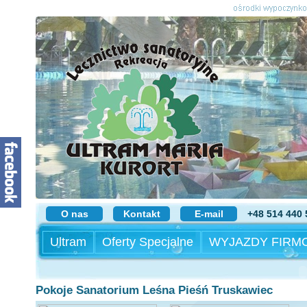
O nas
Kontakt
E-mail
+48 514 440 
Ultram
Oferty Specjalne
WYJAZDY FIRM
Pokoje Sanatorium Leśna Pieśń Truskawiec