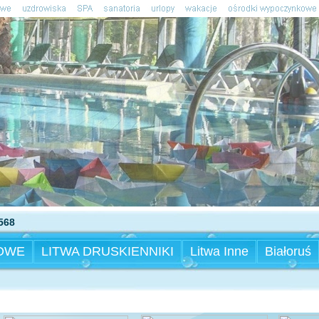
568
OWE
LITWA DRUSKIENNIKI
Litwa Inne
Białoruś