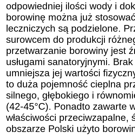
odpowiedniej ilości wody i d
borowinę można już stosować 
leczniczych są podzielone. P
surowcem do produkcji różneg
przetwarzanie borowiny jest 
usługami sanatoryjnymi. Brak
umniejsza jej wartości fizycz
to duża pojemność cieplna pr
silnego, głębokiego i równom
(42-45°C). Ponadto zawarte w 
właściwości przeciwzapalne, ś
obszarze Polski użyto borowin