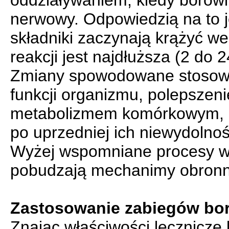
oddziaływaniem, kiedy borowi
nerwowy. Odpowiedzią na to j
składniki zaczynają krążyć we
reakcji jest najdłuższa (2 do 
Zmiany spowodowane stosowan
funkcji organizmu, polepszen
metabolizmem komórkowym, l
po uprzedniej ich niewydolno
Wyżej wspomniane procesy wyw
pobudzają mechanimy obronn
Zastosowanie zabiegów bo
Znając właściwości lecznicze 