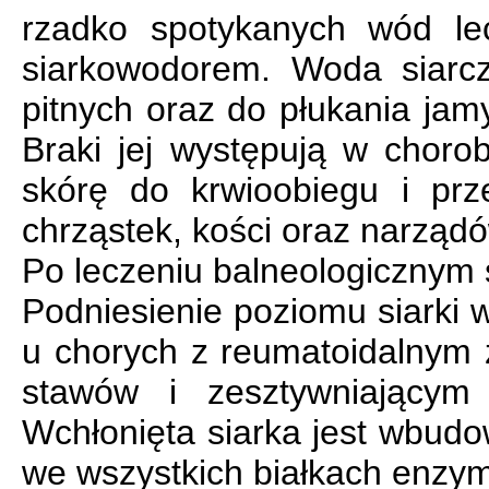
rzadko spotykanych wód lec
siarkowodorem. Woda siarcz
pitnych oraz do płukania jam
Braki jej występują w choro
skórę do krwioobiegu i prze
chrząstek, kości oraz narząd
Po leczeniu balneologicznym s
Podniesienie poziomu siarki 
u chorych z reumatoidalnym
stawów i zesztywniającym
Wchłonięta siarka jest wbud
we wszystkich białkach enzy