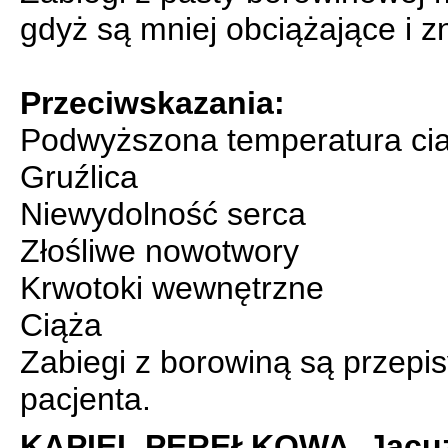
gdyż są mniej obciążające i 
Przeciwskazania:
Podwyższona temperatura cia
Gruźlica
Niewydolność serca
Złośliwe nowotwory
Krwotoki wewnętrzne
Ciąża
Zabiegi z borowiną są przepi
pacjenta.
KĄPIEL PEREŁKOWA
.
Jacu