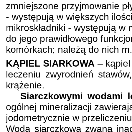
zmniejszone przyjmowanie pł
- występują w większych ilości
mikroskładniki - występują w 
do jego prawidłowego funkcj
komórkach; należą do nich m.in
KĄPIEL SIARKOWA
– kąpiel
leczeniu zwyrodnień stawów, 
krążenie.
Siarczkowymi wodami l
ogólnej mineralizacji zawierają
jodometrycznie w przeliczeni
Woda siarczkowa zwana inacz