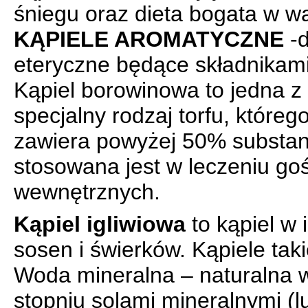
śniegu oraz dieta bogata w 
KĄPIELE AROMATYCZNE
-d
eteryczne będące składnikami 
Kąpiel borowinowa to jedna z k
specjalny rodzaj torfu, któr
zawiera powyżej 50% substanc
stosowana jest w leczeniu go
wewnętrznych.
Kąpiel igliwiowa
to kąpiel w
sosen i świerków. Kąpiele taki
Woda mineralna – naturalna 
stopniu solami mineralnymi (l