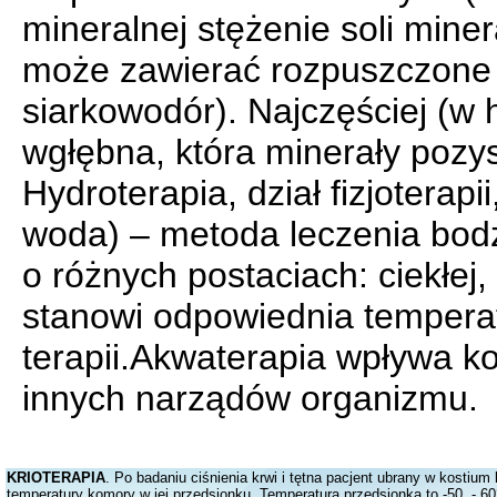
mineralnej stężenie soli min
może zawierać rozpuszczone 
siarkowodór). Najczęściej (w 
wgłębna, która minerały pozys
Hydroterapia, dział fizjoterap
woda) – metoda leczenia bo
o różnych postaciach: ciekłej,
stanowi odpowiednia temperat
terapii.Akwaterapia wpływa ko
innych narządów organizmu.
KRIOTERAPIA
. Po badaniu ciśnienia krwi i tętna pacjent ubrany w kostium
temperatury komory w jej przedsionku. Temperatura przedsionka to -50, - 