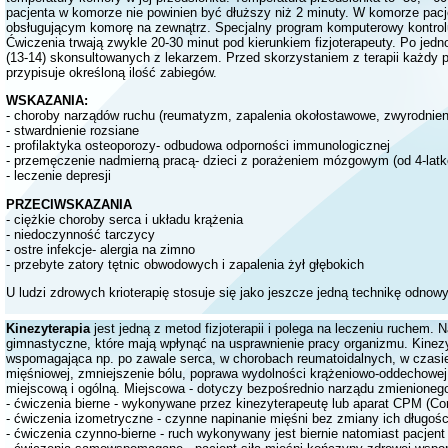
pacjenta w komorze nie powinien być dłuższy niż 2 minuty.
W komorze pacje
obsługującym komorę na zewnątrz. Specjalny program komputerowy kontroluj
Ćwiczenia trwają zwykle 20-30 minut pod kierunkiem fizjoterapeuty.
Po jedn
(13-14) skonsultowanych z lekarzem.
Przed skorzystaniem z terapii każdy p
przypisuje określoną ilość zabiegów.
WSKAZANIA:
- choroby narządów ruchu (reumatyzm, zapalenia okołostawowe, zwyrodnien
- stwardnienie rozsiane
- profilaktyka osteoporozy
- odbudowa odporności immunologicznej
- przemęczenie nadmierną pracą
- dzieci z porażeniem mózgowym (od 4-lat
- leczenie depresji
PRZECIWSKAZANIA
- ciężkie choroby serca i układu krążenia
- niedoczynność tarczycy
- ostre infekcje
- alergia na zimno
- przebyte zatory tętnic obwodowych i zapalenia żył głębokich
U ludzi zdrowych krioterapię stosuje się jako jeszcze jedną technikę odno
Kinezyterapia
jest jedną z metod fizjoterapii i polega na leczeniu ruchem
gimnastyczne, które mają wpłynąć na usprawnienie pracy organizmu.
Kinez
wspomagająca np. po zawale serca, w chorobach reumatoidalnych, w czasie 
mięśniowej, zmniejszenie bólu, poprawa wydolności krążeniowo-oddechowej,
miejscową i ogólną. Miejscowa - dotyczy bezpośrednio narządu zmienionego 
-
ćwiczenia bierne - wykonywane przez kinezyterapeutę lub aparat CPM (Con
- ćwiczenia izometryczne - czynne napinanie mięśni bez zmiany ich długośc
-
ćwiczenia czynno-bierne - ruch wykonywany jest biernie natomiast pacjent