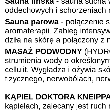
Sauna fińska
- sauna sucha 
oddechowych i schorzeniach 
Sauna parowa
- połączenie 
aromaterapii. Zabieg intensyw
dziła na skórę a połączony z
MASAŻ PODWODNY
(HYDROM
strumienia wody o określonym
cellulit. Wygładza i ożywia s
fizycznego, nerwobólach, ner
KĄPIEL DOKTORA KNEIPP
kąpielach, zalecany jest ruch