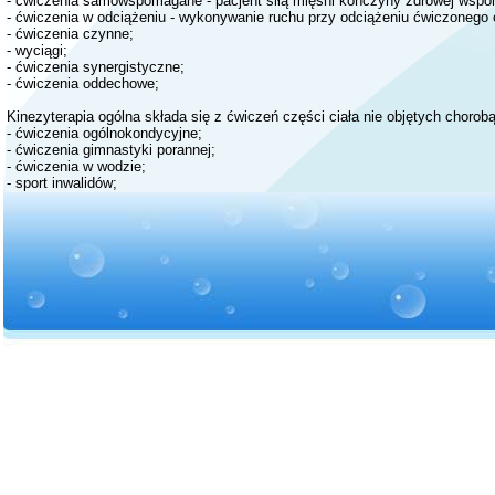
-
ćwiczenia samowspomagane - pacjent siłą mięśni kończyny zdrowej wspo
-
ćwiczenia w odciążeniu - wykonywanie ruchu przy odciążeniu ćwiczonego o
-
ćwiczenia czynne;
-
wyciągi;
-
ćwiczenia synergistyczne;
-
ćwiczenia oddechowe;
Kinezyterapia ogólna składa się z ćwiczeń części ciała nie objętych chorobą
-
ćwiczenia ogólnokondycyjne;
-
ćwiczenia gimnastyki porannej;
-
ćwiczenia w wodzie;
-
sport inwalidów;