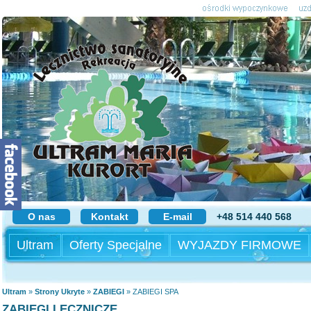
O nas
Kontakt
E-mail
+48 514 440 568
Ultram
Oferty Specjalne
WYJAZDY FIRMOWE
Ultram
»
Strony Ukryte
»
ZABIEGI
»
ZABIEGI SPA
ZABIEGI LECZNICZE