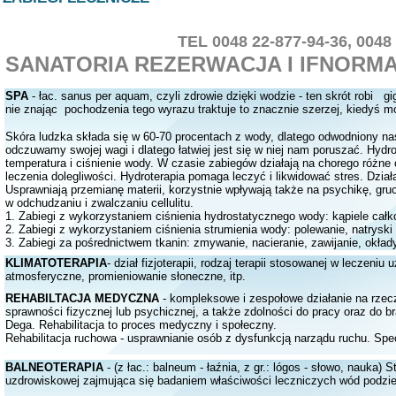
TEL 0048 22-877-94-36,
0048
SANATORIA
REZERWACJA I
IFNO
SPA
- łac. sanus per aquam, czyli zdrowie dzięki wodzie - ten skrót rob
nie znając pochodzenia tego wyrazu traktuje to znacznie szerzej, kiedyś m
Skóra ludzka składa się w 60-70 procentach z wody, dlatego odwodniony nas
odczuwamy swojej wagi i dlatego łatwiej jest się w niej nam poruszać. Hyd
temperatura i ciśnienie wody. W czasie zabiegów działają na chorego różne
leczenia dolegliwości. Hydroterapia pomaga leczyć i likwidować stres. Dział
Usprawniają przemianę materii, korzystnie wpływają także na psychikę, g
w odchudzaniu i zwalczaniu cellulitu.
1. Zabiegi z wykorzystaniem ciśnienia hydrostatycznego wody: kąpiele całk
2. Zabiegi z wykorzystaniem ciśnienia strumienia wody: polewanie, natryski
3. Zabiegi za pośrednictwem tkanin: zmywanie, nacieranie, zawijanie, okła
KLIMATOTERAPIA
- dział fizjoterapii, rodzaj terapii stosowanej w leczen
atmosferyczne, promieniowanie słoneczne, itp.
REHABILTACJA MEDYCZNA
- kompleksowe i zespołowe działanie na rzecz
sprawności fizycznej lub psychicznej, a także zdolności do pracy oraz do 
Dega. Rehabilitacja to proces medyczny i społeczny.
Rehabilitacja ruchowa - usprawniani
e osób z dysfunkcją narządu ruchu. Specja
BALNEOTERAPIA
- (z łac.: balneum - łaźnia, z gr.: lógos - słowo, nauka)
S
uzdrowiskowej zajmująca się badaniem właściwości leczniczych wód podziem