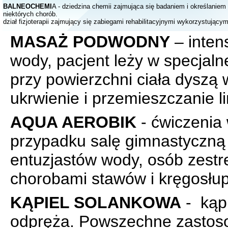
BALNEOCHEMI
A - dziedzina chemii zajmująca się badaniem i określanie
niektórych chorób.
dział fizjoterapii zajmujący się zabiegami rehabilitacyjnymi wykorzystując
MASAŻ PODWODNY
– inten
wody, pacjent leży w specjal
przy powierzchni ciała dyszą
ukrwienie i przemieszczanie l
AQUA AEROBIK
- ćwiczenia
przypadku salę gimnastyczną 
entuzjastów wody, osób zestr
chorobami stawów i kręgosłu
KĄPIEL SOLANKOWA
- kąpi
odpręża. Powszechne zastoso