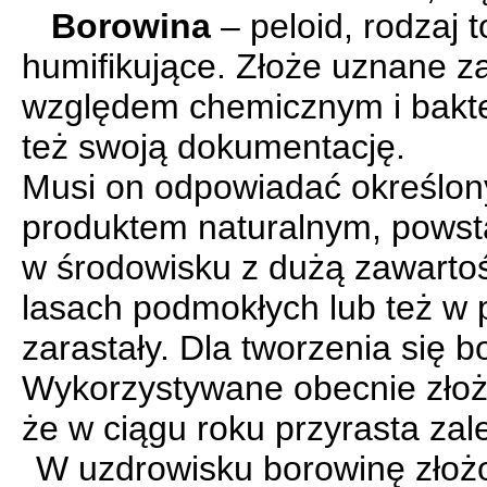
Borowina
– peloid, rodzaj 
humifikujące.
Złoże uznane za
względem chemicznym i bakte
też swoją dokumentację.
Musi on odpowiadać okre­ślon
produktem naturalnym, powstaj
w środowisku z dużą zawarto
lasach podmokłych lub też w 
zarastały. Dla tworzenia się bo
Wykorzystywane obecnie złoża
że w ciągu roku przyrasta zal
W uzdrowisku borowinę złożo