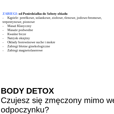
ZABIEGI:
od Poniedziałku do Soboty obiadu
Kąpiele: perełkowe, solankowe, ziołowe, tlenowe, jodowo-bromowe,
-
terpentynowe, pionowe
Masaż Klasyczny
-
Masaże podwodne
-
Kwaśne bicze
-
Natrysk okrężny
-
Okłady borowinowe suche i mokre
-
Zabiegi błotne ginekologiczne
-
Zabiegi magnetolaserowe
-
BODY DETOX
Czujesz się zmęczony mimo 
odpoczynku?