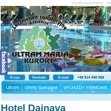
O nas
Kontakt
E-mail
+48 514 440 568
Ultram
Oferty Specjalne
WYJAZDY FIRMOWE
Hotel Dainava