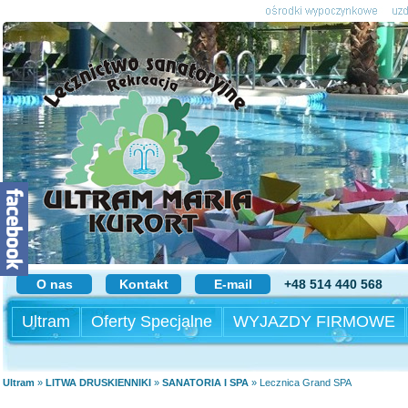
O nas
Kontakt
E-mail
+48 514 440 568
Ultram
Oferty Specjalne
WYJAZDY FIRMOWE
Ultram
»
LITWA DRUSKIENNIKI
»
SANATORIA I SPA
»
Lecznica Grand SPA