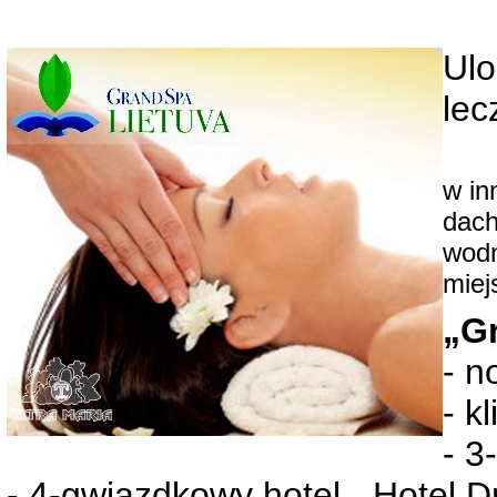
Ulo
lec
w in
dach
wodn
miej
„G
- n
- k
- 3
- 4-gwiazdkowy hotel „Hotel Dr