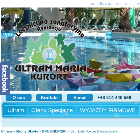
O nas
Kontakt
E-mail
+48 514 440 568
Ultram
Oferty Specjalne
WYJAZDY FIRMOWE
Ultram
»
Strony Ukryte
»
DRUSKIENNIKI
»
San. Egle Pokoje Dwuosobowe