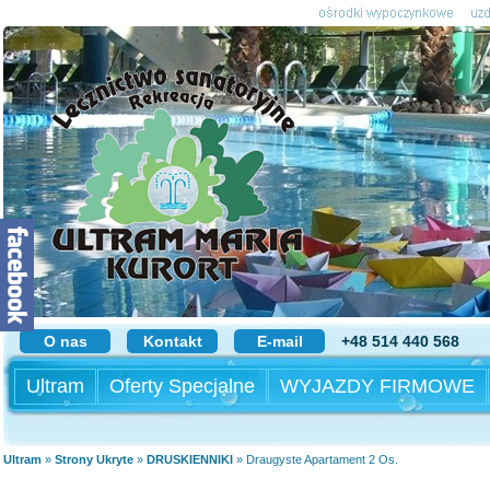
O nas
Kontakt
E-mail
+48 514 440 568
Ultram
Oferty Specjalne
WYJAZDY FIRMOWE
Ultram
»
Strony Ukryte
»
DRUSKIENNIKI
»
Draugyste Apartament 2 Os.