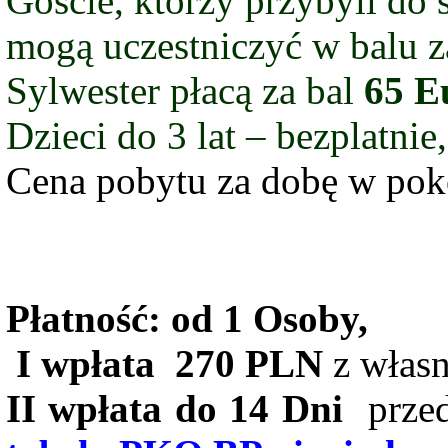
Gośćie, kt
ό
rzy przybyli do 
mogą uczestniczyć w balu z
Sylwester płacą za bal
65 E
Dzieci do 3 lat – bezplatnie
Cena pobytu za dobę w po
Płatność: od 1 Osoby,
I wpłata
270 PLN
z włas
II wpłata do 14 Dni
przed