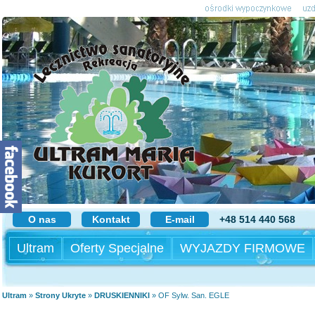
O nas
Kontakt
E-mail
+48 514 440 568
Ultram
Oferty Specjalne
WYJAZDY FIRMOWE
Ultram
»
Strony Ukryte
»
DRUSKIENNIKI
»
OF Sylw. San. EGLE