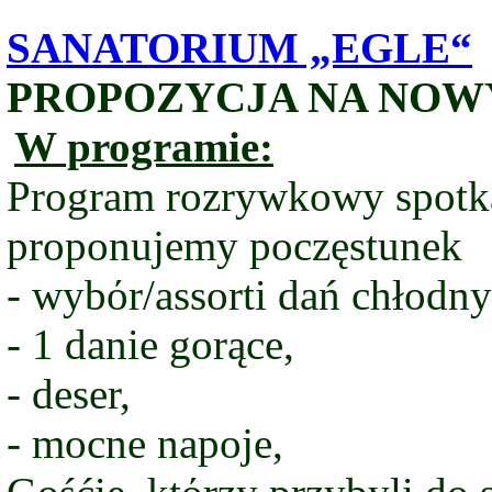
SANATORIUM „EGLE“
PROPOZYCJA NA NOWY
W programie:
Program rozrywkowy spotk
proponujemy poczęstunek
- wyb
ό
r/assorti dań chłodny
- 1 danie gorące,
- deser,
- mocne napoje,