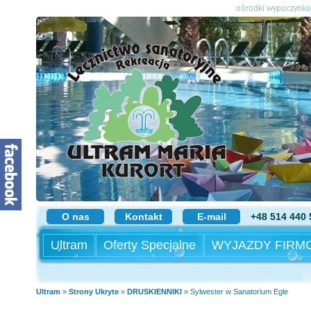
O nas
Kontakt
E-mail
+48 514 440 
Ultram
Oferty Specjalne
WYJAZDY FIRM
Ultram
»
Strony Ukryte
»
DRUSKIENNIKI
»
Sylwester w Sanatorium Egle