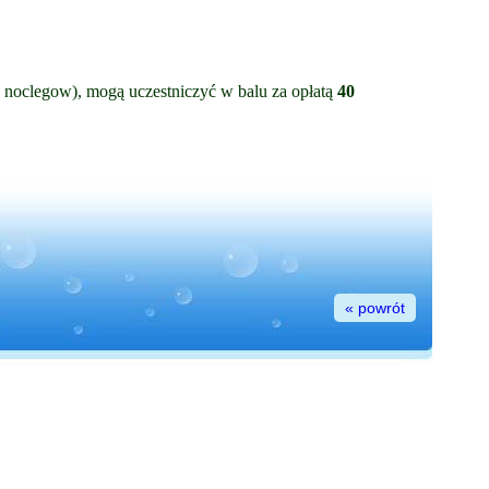
13 noclegow), mogą uczestniczyć w balu za opłatą
40
« powrót