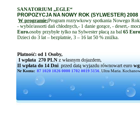
SANATORIUM „EGLE“
PROPOZYCJA NA NOWY ROK (SYLWESTER) 2008
W programie:
Program rozrywkowy spotkania Nowego Roku
- wyb
ό
r/assorti dań chłodnych,
- 1 danie gorące,
- desert,
- moc
Euro.
osoby przybyłe tylko na Sylwester płacą za bal
65 Eur
Dzieci do 3 lat – bezplatnie, 3 – 16 lat 50 % zniźka.
Płatność: od 1 Osoby,
I wpłata
270 PLN
z własnym dojazdem,
II wpłata do 14 Dni
przed datą wyjazdu równowart euro
wg
Nr Konta:
87 1020 1026 0000 1702 0019 5156
. Ultra Maria. Kochano