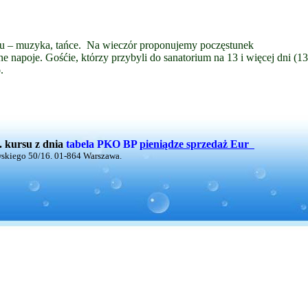
 – muzyka, tańce.
Na wiecz
ό
r proponujemy poczęstunek
ne napoje.
Gośćie, kt
ό
rzy przybyli do sanatorium na 13 i więcej dni (
o
.
. kursu z dnia
tabela PKO BP
pieniądze sprzedaż Eur
wskiego 50/16. 01-864 Warszawa.