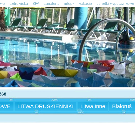
568
OWE
LITWA DRUSKIENNIKI
Litwa Inne
Białoruś