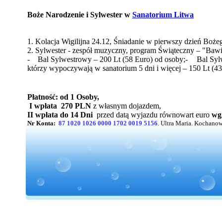
Boże Narodzenie i Sylwester w
Sanatorium Litwa
1. Kolacja Wigilijna 24.12, Śniadanie w pierwszy dzień Boże
2. Sylwester - zespół muzyczny, program Świąteczny – "Bawi
-
Bal Sylwestrowy – 200 Lt (58 Euro) od osoby;
-
Bal Syl
którzy wypoczywają w sanatorium 5 dni i więcej – 150 Lt (43
Płatność: od 1 Osoby,
I wpłata
270 PLN
z własnym dojazdem,
II wpłata do 14 Dni
przed datą wyjazdu równowart euro
wg
Nr Konta:
87 1020 1026 0000 1702 0019 5156
. Ultra Maria. Kochano