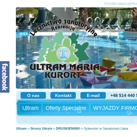
O nas
Kontakt
E-mail
+48 514 440 
Ultram
Oferty Specjalne
WYJAZDY FIRM
Ultram
»
Strony Ukryte
»
DRUSKIENNIKI
»
Sylwester w Sanatorium Litwa