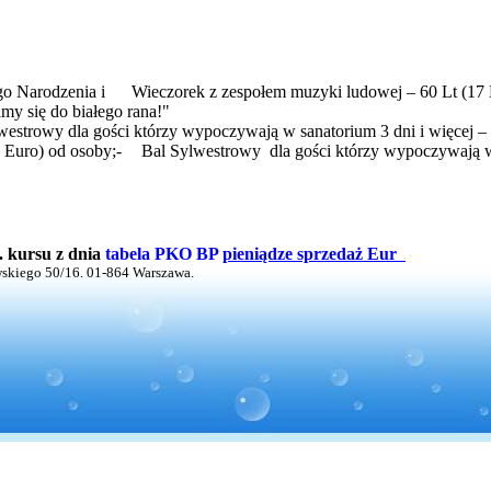
go Narodzenia i
Wieczorek z zespołem muzyki ludowej – 60 Lt (17 
my się do białego rana!"
westrowy dla gości którzy wypoczywają w sanatorium 3 dni i więcej –
 Euro) od osoby;
-
Bal Sylwestrowy
dla gości którzy wypoczywają w
. kursu z dnia
tabela PKO BP
pieniądze sprzedaż Eur
wskiego 50/16. 01-864 Warszawa.