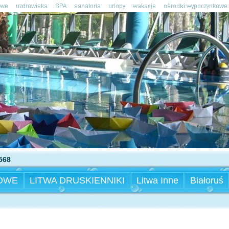
568
OWE
LITWA DRUSKIENNIKI
Litwa Inne
Białoruś