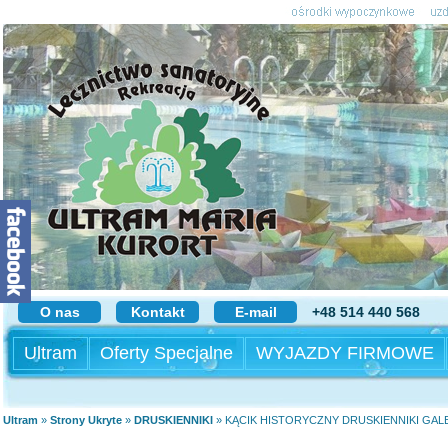
O nas
Kontakt
E-mail
+48 514 440 568
Ultram
Oferty Specjalne
WYJAZDY FIRMOWE
Ultram
»
Strony Ukryte
»
DRUSKIENNIKI
»
KĄCIK HISTORYCZNY DRUSKIENNIKI GAL