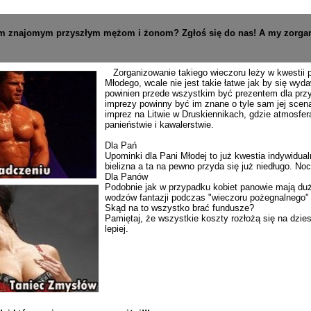
m znajomym przyszłym mężom i żonom? Zgłoś się do nas! A my zorgani
Zorganizowanie takiego wieczoru leży w kwestii 
Młodego, wcale nie jest takie łatwe jak by się wy
powinien przede wszystkim być prezentem dla przys
imprezy powinny być im znane o tyle sam jej scena
imprez na Litwie w Druskiennikach, gdzie atmosfer
panieństwie i kawalerstwie.
Dla Pań
Upominki dla Pani Młodej to już kwestia indywidua
bielizna a ta na pewno przyda się już niedługo. Noc
Dla Panów
Podobnie jak w przypadku kobiet panowie mają duż
wodzów fantazji podczas "wieczoru pożegnalnego" d
Skąd na to wszystko brać fundusze?
Pamiętaj, że wszystkie koszty rozłożą się na dzie
lepiej.