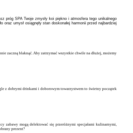
asz próg SPA Twoje zmysły koi piękno i atmosfera tego unikalnego
o oraz umysł osiągnęły stan doskonałej harmonii przed najbardziej
nnie zaczną blaknąć. Aby zatrzymać wszystkie chwile na dłużej, możemy
ęgle z dobrymi drinkami i doborowym towarzystwem to świetny początek
nicy zabawy mogą delektować się przeróżnymi specjałami kulinarnymi,
obrany prezent?