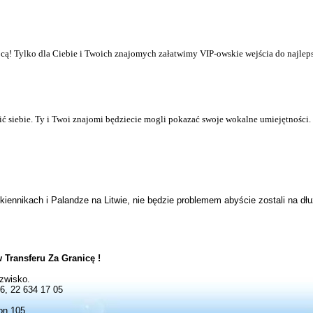
ocą! Tylko dla Ciebie i Twoich znajomych załatwimy VIP-owskie wejścia do najlep
zić siebie. Ty i Twoi znajomi będziecie mogli pokazać swoje wokalne umiejętności.
ennikach i Palandze na Litwie, nie będzie problemem abyście zostali na dłuże
Transferu Za Granicę !
zwisko.
36,
22 634 17 05
on 105