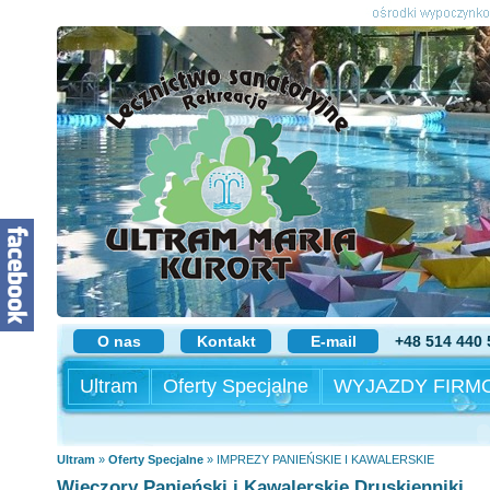
O nas
Kontakt
E-mail
+48 514 440 
Ultram
Oferty Specjalne
WYJAZDY FIRM
Ultram
»
Oferty Specjalne
»
IMPREZY PANIEŃSKIE I KAWALERSKIE
Wieczory Panieński i Kawalerskie Druskienniki