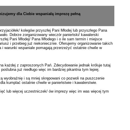
zujemy dla Ciebie wspaniałą imprezę pełną
przyjaciółek/ kolegów przyszłej Pani Młodej lub przyszłego Pana
dawało. Dobrze zorganizowany wieczór panieński/ kawalerski
złej Pani Młodej/ Pana Młodego i o ile sam termin i miejsce
riusz i przebieg już niekoniecznie. Oferujemy organizowanie takich
a i warunki wspaniale pomagają przerzeżyć ostatnie chwile w
lna każdej z zaproszonych Pań. Zdecydowanie jednak króluje tutaj
 poślubna już niedługo więc im bardziej pikantna tym lepiej.
ą wyobraźnię i są mniej skrępowani co pozwoli na puszczenie
la kumplać ostatnie chwile w panieństwie i kawalerstwie.
sięć lub więcej uczestniczek/ ów imprezy więc im was więcej tym