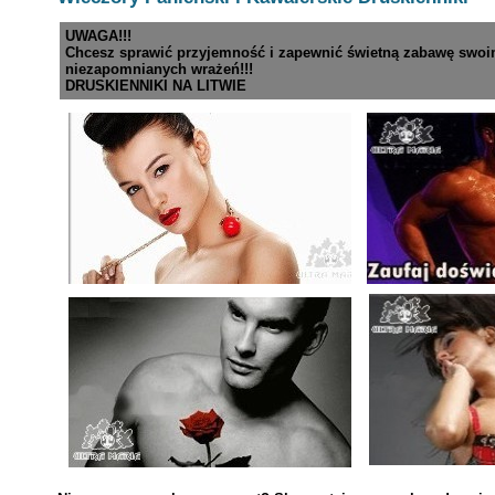
UWAGA!!!
Chcesz sprawić przyjemność i zapewnić świetną zabawę swoi
niezapomnianych wrażeń!!!
DRUSKIENNIKI NA LITWIE