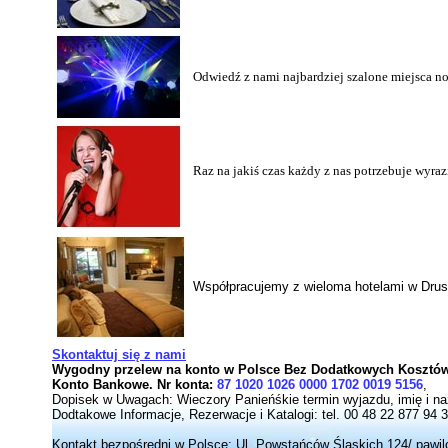
Odwiedź z nami najbardziej szalone miejsca n
Raz na jakiś czas każdy z nas potrzebuje wyra
Współpracujemy z wieloma hotelami w Druski
Skontaktuj się z nami
Wygodny przelew na konto w Polsce Bez Dodatkowych Kosztów 
Konto Bankowe.
N
r
konta:
87 1020 1026 0000 1702 0019 5156
,
Dopisek w Uwagach: Wieczory Panieńśkie termin wyjazdu, imię i na
Dodtakowe Informacje, Rezerwacje i Katalogi: tel. 00 48 22 877 94 
Kontakt bezpośredni w Polsce:
Ul. Powstańców Ślaskich 124/ pawil