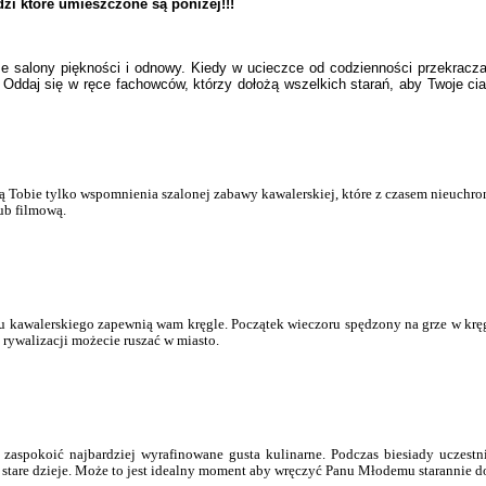
i które umieszczone są poniżej!!!
ze salony piękności i odnowy. Kiedy w ucieczce od codzienności przekracz
Oddaj się w ręce fachowców, którzy dołożą wszelkich starań, aby Twoje ciał
 Tobie tylko wspomnienia szalonej zabawy kawalerskiej, które z czasem nieuchro
lub filmową.
ru kawalerskiego zapewnią wam kręgle. Początek wieczoru spędzony na grze w kr
rywalizacji możecie ruszać w miasto.
 zaspokoić najbardziej wyrafinowane gusta kulinarne. Podczas biesiady uczest
stare dzieje. Może to jest idealny moment aby wręczyć Panu Młodemu starannie d