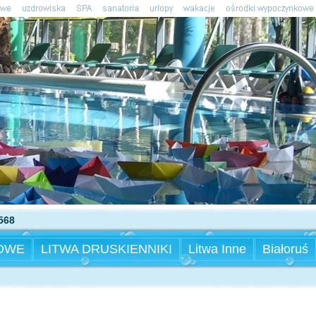
568
OWE
LITWA DRUSKIENNIKI
Litwa Inne
Białoruś